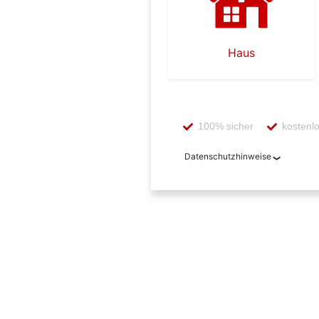
Haus
100% sicher
kostenl
Datenschutzhinweise
Mit der Nutzung dieses Dienstes 
übermittelt, die diesen Dienst be
übermittelt. Diese Daten werden 
aufbewahrt, auch wenn der Auftrag
uns wegen der Ermittlung des Wert