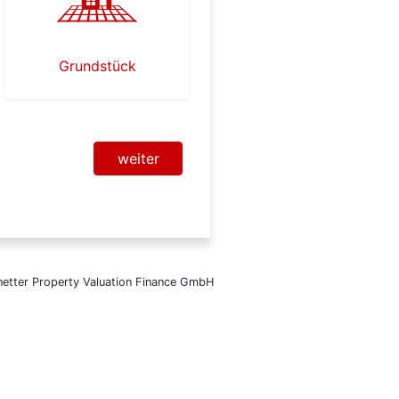
Grundstück
weiter
 Fa. Wordliner GmbH, Berlin,
ber der Webseite von diesem Anbieter
tistischen Zwecken im System weiter
en wir Sie, dass Sie sich direkt mit
etter Property Valuation Finance GmbH