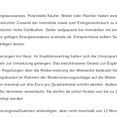
rgieausweises. Potentielle Käufer, Mieter oder Pächter haben ein
etischen Zustand der Immobilie sowie zum Energieverbrauch zu er
entümer hohe Geldbußen. Daher aufgepasst bei Immobilien mit ei
 gültigen Energieausweise erstmals ab. Entsprechend sollten Si
ledigen lassen.
erungen ins Haus. Im Koalitionsvertrag hatten sich die Unionspar
 Jahr zur Umsetzung gelangen. Das beschlossene Gesetz zur Ergä
 Regelungen über die Modernisierung der Mietsache bedeutet für 
rungskosten im Rahmen der Modernisierungsumlage auf die Mieter 
n maximal um drei Euro pro Quadratmeter erhöht werden. Andererse
r Vermieter vereinfacht: Sie dürfen ab sofort Kosten von bis zu
umlegt werden.
nisierungsmaßnahmen ankündigen, aber nicht innerhalb von 12 Mon