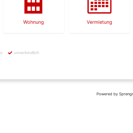
Wohnung
Vermietung
os
unverbindlich
zur Ermittlung des Wertes Ihrer Immobilie werden personenbezogene Daten an die
reit stellt und für uns unterhält. Danach werden diese Daten auch an uns als Inha
zur Verbesserung des bereit gestellten Systems genutzt und anonymisiert zu sta
 zur Wertermittlung abgeschlossen worden ist. Wenn Sie dies nicht wünschen, bitt
es Ihrer Immobilie in Verbindung setzen.
Powered by Sprengn