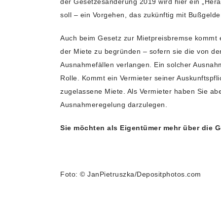
der Gesetzesänderung 2019 wird hier ein „Hera
soll – ein Vorgehen, das zukünftig mit Bußgeld
Auch beim Gesetz zur Mietpreisbremse kommt es
der Miete zu begründen – sofern sie die von de
Ausnahmefällen verlangen. Ein solcher Ausnahm
Rolle. Kommt ein Vermieter seiner Auskunftspfl
zugelassene Miete. Als Vermieter haben Sie abe
Ausnahmeregelung darzulegen.
Sie möchten als Eigentümer mehr über die Ge
Foto: © JanPietruszka/Depositphotos.com